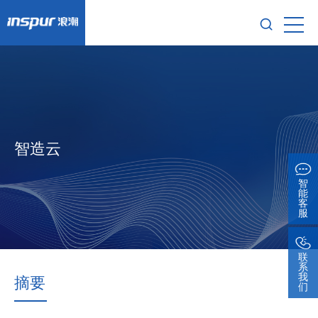
智造云
智
能
客
服
联
系
我
摘要
们