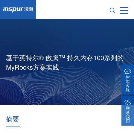
基于英特尔® 傲腾™ 持久内存100系列的
MyRocks方案实践
智
能
客
服
联
系
我
摘要
们