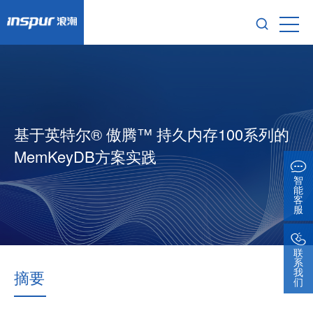
基于英特尔® 傲腾™ 持久内存100系列的
MemKeyDB方案实践
智
能
客
服
联
系
我
摘要
们