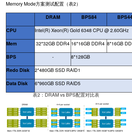
Memory Mode
方案测试配置（表2）
DRAM
BPS84
BPS4
CPU
Intel(R) Xeon(R) Gold 6348 CPU @ 2.60GHz
Mem
32*32GB DDR4
16*16GB DDR4
8*16GB D
BPS
-
8*128GB
Redo Disk
2*480GB SSD RAID1
Data Disk
6*960GB SSD RAID5
表2：DRAM vs BPS配置对比表