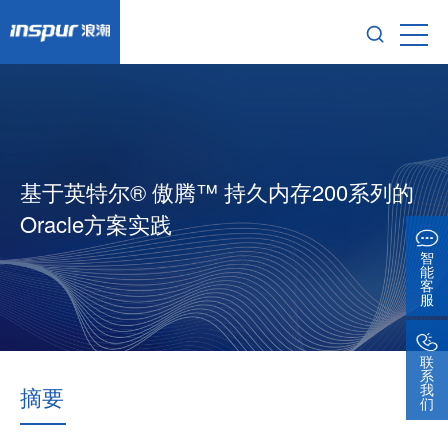
基于英特尔® 傲腾™ 持久内存200系列的
Oracle方案实践
智
能
客
服
联
系
我
摘要
们