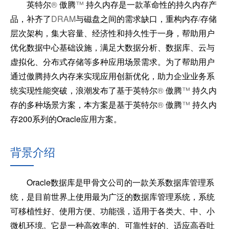
英特尔
®
傲腾
™
持久内存是一款革命性的持久内存产
品，补齐了
DRAM
与磁盘之间的需求缺口，重构内存
/
存储
层次架构，集大容量、经济性和持久性于一身，帮助用户
优化数据中心基础设施，满足大数据分析、数据库、云与
虚拟化、分布式存储等多种应用场景需求。为了帮助用户
通过傲腾持久内存来实现应用创新优化，助力企业业务系
统实现性能突破，浪潮发布了基于英特尔
®
傲腾
™
持久内
存的多种场景方案，本方案是基于英特尔
®
傲腾
™
持久内
存
200
系列的
Oracle
应用方案。
背景介绍
Oracle
数据库是甲骨文公司的一款关系数据库管理系
统，是目前世界上使用最为广泛的数据库管理系统，系统
可移植性好、使用方便、功能强，适用于各类大、中、小
微机环境。它是一种高效率的、可靠性好的、适应高吞吐