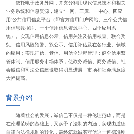
依托电子政务外网，并充分利用现代信息技术和相关
业务系统和信息资源，建立“一网、三库、一中心、四应
用”公共信用信息平台（即官方信用门户网站、三个公共信
用信息数据库、一个信用信息资源中心、四个应用系
统）。实现信用信息公示、信用关注及信用核查、联合奖
惩、信用风险预警、双公示、信用评估及在各行业、领域
的应用；实现征信、管信、用信全过程管理；健全信用监
管体制、信用服务市场体系；使政务诚信、商务诚信、社
会诚信和司法公信建设取得明显进展，市场和社会满意度
大幅提高。
背景介绍
随着社会的发展，诚信已不仅是一种伦理范畴，而是
在伦理范畴的基础上，又赋予了法制的内涵，实现由道德
自律向法律规制的转化，最终筑就诚实守信这一道德准则