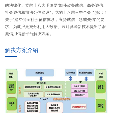
的法律化。党的十八大明确要“加强政务诚信、商务诚信、
社会诚信和司法公信建设”，党的十八届三中全会也提出了
关于“建立健全社会征信体系，褒扬诚信，惩戒失信”的要
求。为此浪潮充分利用大数据、云计算等新技术提出了浪
潮信用信息平台解决方案。
解决方案介绍