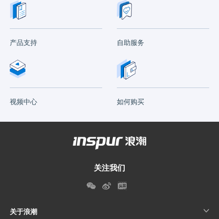
产品支持
自助服务
视频中心
如何购买
关注我们
关于浪潮