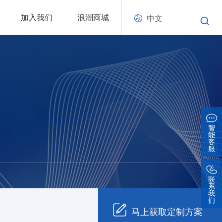
加入我们
浪潮商城
中文
智
能
客
服
联
系
我
们
马上获取定制方案