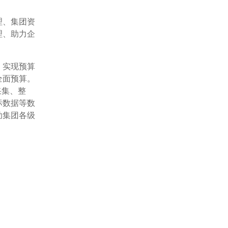
理、集团资
理、助力企
，实现预算
全面预算。
采集、整
标数据等数
助集团各级