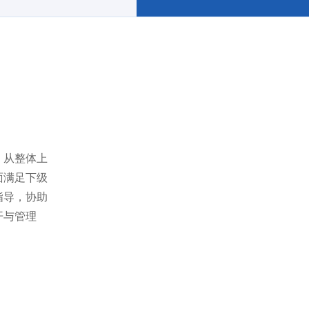
，从整体上
面满足下级
指导，协助
开与管理