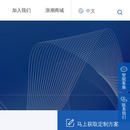
加入我们
浪潮商城
中文
智
能
客
服
联
系
我
们
马上获取定制方案