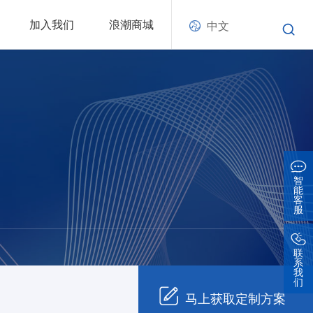
加入我们
浪潮商城
中文
智
能
客
服
联
系
我
们
马上获取定制方案