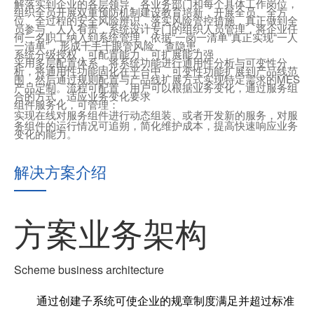
解落实到企业的各层领导、各业务部门和每个具体工作岗位，
组织全员开展双重预防机制建设教育培新，开展全员、全方
位、全过程的安全风险辨识，落实风险管控措施，真正做到全
员参与，人人有责，系统设计专门的组织人员管理，将企业任
何一名职工纳入到系统管理，依据“一岗一清单”真正实现“一人
一清单”，形成千手千眼管风险、查隐患。
系统分级授权，可配置能力、可扩展能力强
采用多层配置体系，将系统功能进行通用性分析与可变性分
析，将通用性功能固化在平台中、可变性功能扩展到产品线范
围，然后通过规则配置与产品线扩展方式实现特定需求的MES
产品定制。流程可配置，用户可以根据业务变化，通过服务组
合的方式，适应业务变化要求
组件服务化，可管理：
实现在线对服务组件进行动态组装、或者开发新的服务，对服
务组件的运行情况可追朔，简化维护成本，提高快速响应业务
变化的能力。
解决方案介绍
方案业务架构
Scheme business architecture
通过创建子系统可使企业的规章制度满足并超过标准