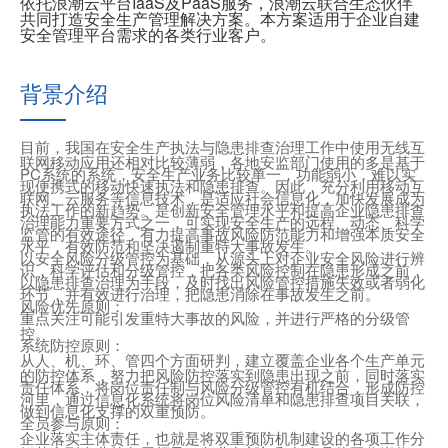
依托浪潮云平台IaaS及PaaS服务，浪潮云联合生态伙伴
共同打造安全生产管理解决方案。本方案适用于企业自建
安全管理平台需求的各类行业客户。
背景介绍
目前，我国在安全生产执法与隐患排查治理工作中使用无线互
联网移动应用还相对比较薄弱，各地安监部门使用的多是基于
PC系统的系统，安全生产业务比较单一，功能弱小，难以实
现便携式的移动快速执法和隐患排查。因此，充分利用移动互
联网、云服务等信息技术，是适应社会信息化，加快发展成为
执法工作的新趋势。是创新安全管理水平和提高企业隐患排查
治理能力重要方式之一，可实现安全生产的远程、动态、科学
监管的有效途径，有力提高事故风险防范能力和增强本质安全
水平，有效防范和坚决遏制重特大事故发生。
以安全风险分级管控为基础，从源头上对企业安全风险进行辨
识，科学评估和分级管控，把各类风险控制在隐患形成之前，
以隐患排查治理为手段，及时找出风险管控措施失效或者弱化
环节，并有效进行治理，把隐患消除在事故发生之前。
风险优先原则：
重点关注可能引发重特大事故的风险，并进行严格的分级管
控。
系统防控原则：
从人、机、环、管四个方面研判，建立覆盖企业各个生产单元
的防控体系，努力把风险防控落实到隐患出现之前，同时落实
责任体系，将岗位责任制与风险分级管控有机结合，形成防控
河里，通过信息化系统将岗位风险清单和隐患排查项目关联，
做到信息化支撑的双重预防。
全员参与原则：
企业落实主体责任，也就是将双重预防机制建设的各项工作分