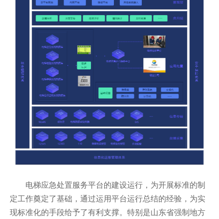
电梯应急处置服务平台的建设运行，为开展标准的制
定工作奠定了基础，通过运用平台运行总结的经验，为实
现标准化的手段给予了有利支撑。特别是山东省强制地方