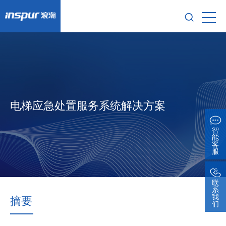
电梯应急处置服务系统解决方案
智
能
客
服
联
系
我
摘要
们