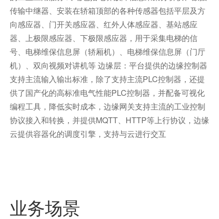
传输中继器、安装在轿箱顶部的各种传感器包括平层及方
向感应器、门开关感应器、红外人体感应器、基站感应
器、上极限感应器、下极限感应器，用于采集电梯的信
号、电梯维保信息屏（轿厢机）、电梯维保信息屏（门厅
机）、双向视频对讲机等 边缘层：平台提供的边缘控制器
支持主流输入输出标准，除了支持主流PLC控制器，还提
供了国产化的高标准电气性能PLC控制器，并配备可视化
编程工具，降低实时成本，边缘网关支持主流的工业控制
协议接入和转换，并提供MQTT、HTTP等上行协议，边缘
云提供容器化的调度引擎，支持与云进行交互
业务场景