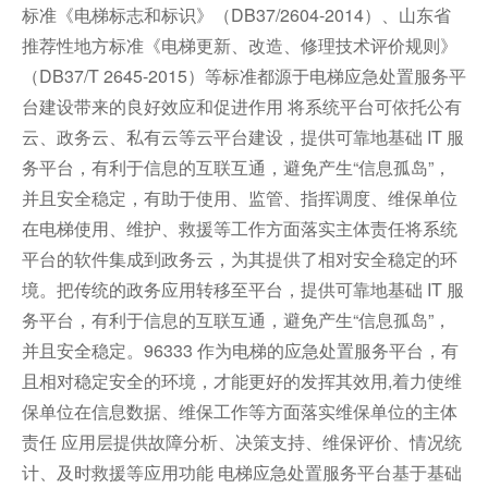
标准《电梯标志和标识》（DB37/2604-2014）、山东省
推荐性地方标准《电梯更新、改造、修理技术评价规则》
（DB37/T 2645-2015）等标准都源于电梯应急处置服务平
台建设带来的良好效应和促进作用 将系统平台可依托公有
云、政务云、私有云等云平台建设，提供可靠地基础 IT 服
务平台，有利于信息的互联互通，避免产生“信息孤岛”，
并且安全稳定，有助于使用、监管、指挥调度、维保单位
在电梯使用、维护、救援等工作方面落实主体责任将系统
平台的软件集成到政务云，为其提供了相对安全稳定的环
境。把传统的政务应用转移至平台，提供可靠地基础 IT 服
务平台，有利于信息的互联互通，避免产生“信息孤岛”，
并且安全稳定。96333 作为电梯的应急处置服务平台，有
且相对稳定安全的环境，才能更好的发挥其效用,着力使维
保单位在信息数据、维保工作等方面落实维保单位的主体
责任 应用层提供故障分析、决策支持、维保评价、情况统
计、及时救援等应用功能 电梯应急处置服务平台基于基础