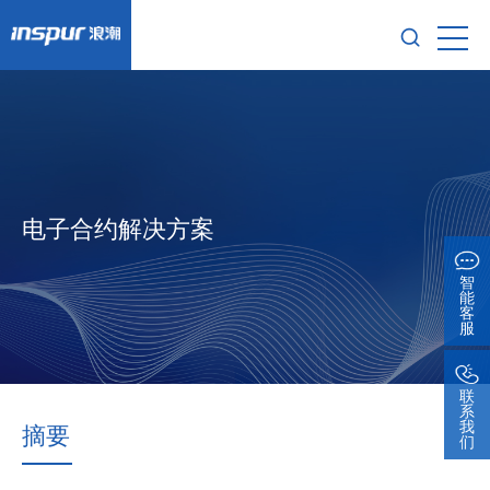
电子合约解决方案
智
能
客
服
联
系
我
摘要
们