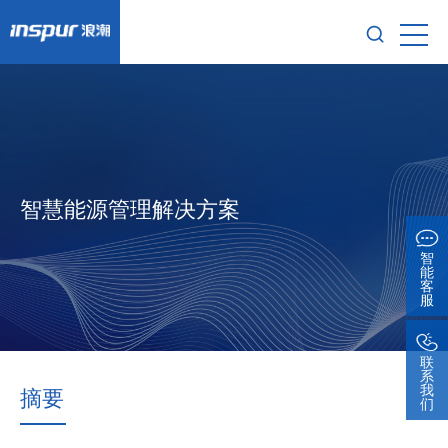
智慧能源管理解决方案
智
能
客
服
联
系
我
摘要
们