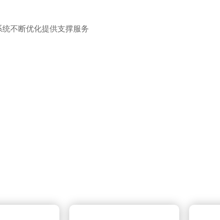
统不断优化提供支撑服务
景互动电子地图技术，可以将厂区内的所有布防点与电子实景地
点关注人员，车辆，安全隐患并可实现全目标的轨迹追踪