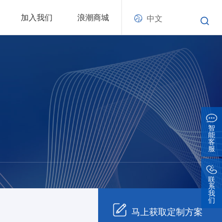
加入我们
浪潮商城
中文
智
能
客
服
联
系
我
们
马上获取定制方案