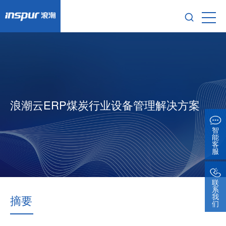
浪潮云ERP煤炭行业设备管理解决方案
智
能
客
服
联
系
我
摘要
们