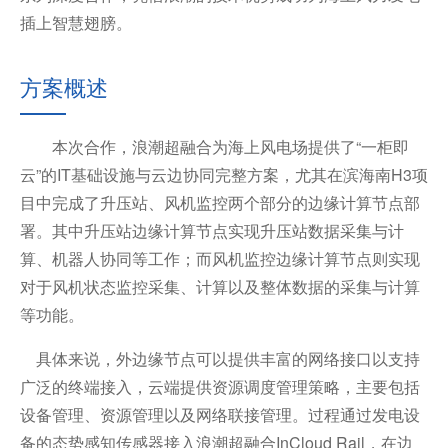
插上智慧翅膀。
方案概述
本次合作，浪潮超融合为海上风电场提供了“一柜即
云”的IT基础设施与云边协同完整方案，尤其在滨海南H3项
目中完成了升压站、风机监控两个部分的边缘计算节点部
署。其中升压站边缘计算节点实现升压站数据采集与计
算、机器人协同等工作；而风机监控边缘计算节点则实现
对于风机状态监控采集、计算以及整体数据的采集与计算
等功能。
具体来说，外边缘节点可以提供丰富的网络接口以支持
广泛的终端接入，云端提供资源调度管理策略，主要包括
设备管理、资源管理以及网络联接管理。过程通过发电设
备的态势感知传感器接入浪潮超融合InCloud Rail，在边