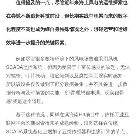
值得提及的一点，尽管近年来海上风电的运维探索也
在尝试不断追赶科技前沿，但长期实践中积累而来的数字
化程度不高也成为继自身特殊情况之外，阻碍运营和运维
效率进一步提升的关键因素。
例如尽管很多极端环境下的风电场普遍采用风机
SCADA监控系统，但因为受限于丰富传感器的缺乏，无法
对螺栓、叶片振动、塔底倾斜以及腐蚀等工况实时感知，
所以该设备仅仅做到了部分数据采集，并不具备进一步数
据分析与及时预警的功能，所谓“理想很丰满、现实很骨
感”就是这个道理。
基于这种情况，同样在滨海南H3项目中，依托工业互
联网平台长期探索得来的成熟经验，浪潮选择在传统
SCADA系统基础上增加了五类传感器和边缘计算的节点，