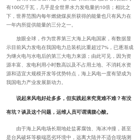
有100亿千瓦，几乎是全世界水力发电量的10倍；相比之
下，世界范围内每年燃烧煤炭所获得的能量也只有风力在
一年内所提供能量的三分之一。
放眼全球，作为世界第三大海上风电国家，有数据显
示目前风力发电在我国电力总装机比重超过7%，已逐渐成
为继火电与水电后的第三大电力来源；由此可见，因为资
源丰富、发电利用小时数高以及不占用土地、不消耗水资
源和适宜大规模开发等优势特点，海上风电一度有望成为
我国电力产业发展新动力。
说起来风电好处多多，但实践起来究竟难不难？有没
有坑？谈及这个问题，运维人员可谓满腹心酸。
由于海上风电场长期地处盐雾腐蚀、海冰冲撞，甚至
是台风破坏等极端恶劣环境中，远离大陆并不适合现场测