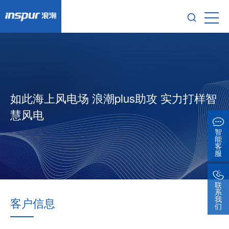
如此海上风电场 浪潮plus助攻 实力打样智
慧风电
智
能
客
服
联
系
我
客户信息
们