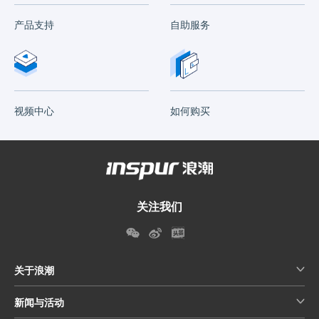
产品支持
自助服务
视频中心
如何购买
关注我们
关于浪潮
新闻与活动