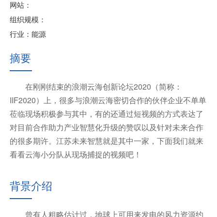
网站：
组织规模：
行业：
能源
摘要
在刚刚结束的浪潮云海创新论坛2020（简称：
IIF2020）上，很多与浪潮云海密切合作的伙伴企业不单单
莅临现场积极参与其中，有的还通过短视频的方式表达了
对目前合作助力产业智慧化升级的赞叹以及针对未来合作
的很多期许。江苏未来智慧就是其中一家，下面我们就来
看看云海小分队从现场捕捉的视频吧！
背景介绍
曾有人粗略估计过，地球上可用来发电的风力资源约