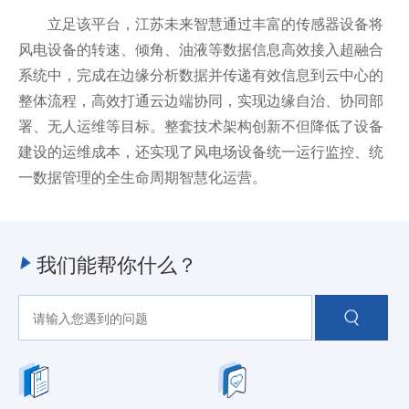
立足该平台，江苏未来智慧通过丰富的传感器设备将
风电设备的转速、倾角、油液等数据信息高效接入超融合
系统中，完成在边缘分析数据并传递有效信息到云中心的
整体流程，高效打通云边端协同，实现边缘自治、协同部
署、无人运维等目标。整套技术架构创新不但降低了设备
建设的运维成本，还实现了风电场设备统一运行监控、统
一数据管理的全生命周期智慧化运营。
我们能帮你什么？