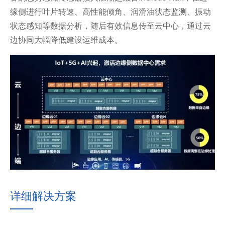
缘侧进行叶片转速、高性能倾角、润滑油状态监测、振动
状态感知等数据分析，随后有效信息传至云中心，通过云
边协同大幅降低建设运维成本。
详细解决方案