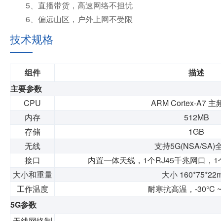
5、直播带货，高速网络不担忧
6、偏远山区，户外上网不受限
技术规格
组件
描述
主要参数
CPU
ARM Cortex-A7 主
内存
512MB
存储
1GB
无线
支持
5G(NSA/SA)
接口
内置一体天线，
1
个
RJ45
千兆网口，
1
大小
和重量
大小
160*75*2
工作温度
耐寒抗高温，
-30°C 
5G
参数
无线网络制