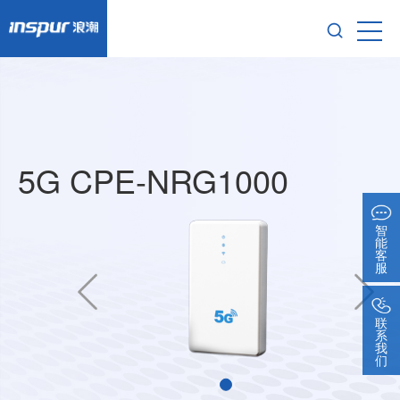
5G CPE-NRG1000
智
能
客
服
联
系
我
们