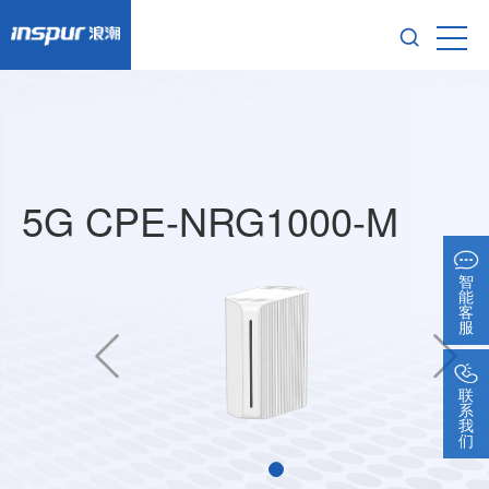
5G CPE-NRG1000-M
智
能
客
服
联
系
我
们