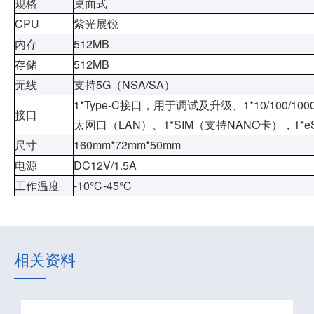
规格
桌面式
CPU
紫光展锐
内存
512MB
存储
512MB
无线
支持
5G
（
NSA/SA
）
1*Type-C
接口，用于调试及升级、
1*10/100/100
接口
太网口（
LAN
）、
1*SIM
（支持
NANO
卡），
1*e
尺寸
160mm*72mm*50mm
电源
DC12V/1.5A
工作温度
-10℃-45℃
相关资料