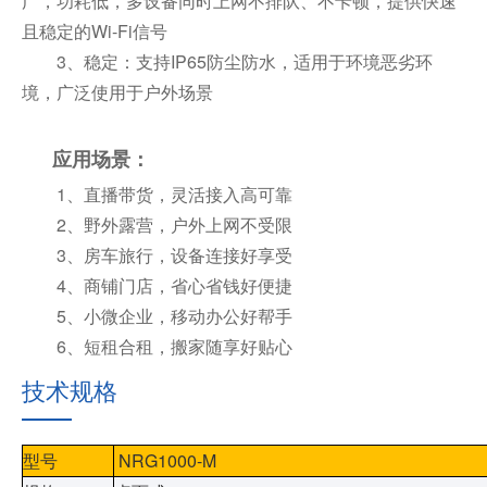
广，功耗低，多设备同时上网不排队、不卡顿，提供快速
且稳定的Wi-Fi信号
3、稳定：支持IP65防尘防水，适用于环境恶劣环
境，广泛使用于户外场景
应用场景：
1、
直播带货，灵活接入高可靠
2、野外露营，户外上网不受限
3、
房车旅行，设备连接好享受
4、
商铺门店，省心省钱好便捷
5、
小微企业，移动办公好帮手
6、
短租合租，搬家随享好贴心
技术规格
型号
NRG1000-M