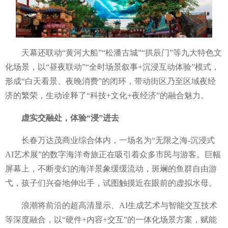
天幕还联动
“黄河大船”“松潘古城”“拱辰门”等九大特色文
化场景，以“昼夜联动”“全时场景叙事+沉浸互动体验”模式，
形成“白天看景、夜晚消费”的闭环，带动街区乃至区域夜经
济的繁荣，生动诠释了“科技+文化+夜经济”的融合魅力。
虚实交融处，体验
“浸”进去
长春万达茂商业综合体内，一场名为
“无限之海-沉浸式
AI艺术展”的数字海洋奇旅正在吸引着众多市民与游客。巨幅
屏幕上，不断变幻的海洋景象缓缓流动，斑斓的鱼群自由游
弋，孩子们兴奋地伸出手，试图触摸近在眼前的虚拟水母。
浪潮将前沿的超高清显示、
AI生成艺术与智能交互技术
等深度融合，以“硬件+内容+交互”的一体化场景方案，赋能