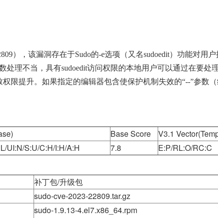
22809），该漏洞存在于Sudo的-e选项（又名sudoedit）功能对用
外参数处理不当，具有sudoedit访问权限的本地用户可以通过在
限提升。如果指定的编辑器包含使保护机制失效的“--”参数（绕过
ase)
Base Score
V3.1 Vector(Temp
L/UI:N/S:U/C:H/I:H/A:H
7.8
E:P/RL:O/RC:C
补丁包/升级包
sudo-cve-2023-22809.tar.gz
sudo-1.9.13-4.el7.x86_64.rpm