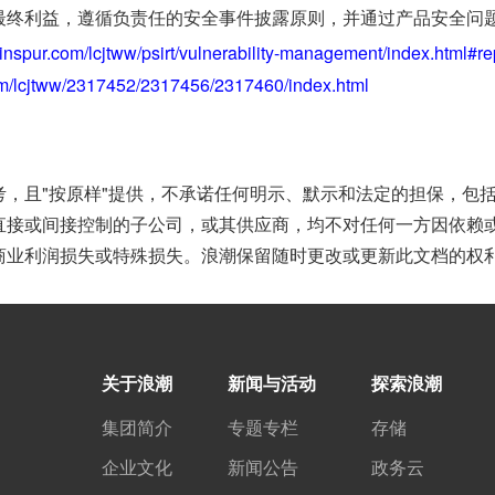
最终利益，遵循负责任的安全事件披露原则，并通过产品安全问
.inspur.com/lcjtww/psirt/vulnerability-management/index.html#r
om/lcjtww/2317452/2317456/2317460/index.html
，且"按原样"提供，不承诺任何明示、默示和法定的担保，包括
直接或间接控制的子公司，或其供应商，均不对任何一方因依赖
商业利润损失或特殊损失。浪潮保留随时更改或更新此文档的权
关于浪潮
新闻与活动
探索浪潮
集团简介
专题专栏
存储
企业文化
新闻公告
政务云