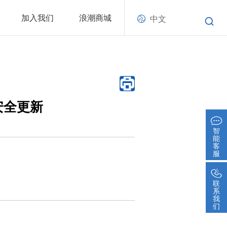
加入我们
浪潮商城
中文
安全更新
智
能
客
服
联
系
我
们