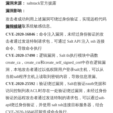
漏洞来源：
saltstack官方披露
漏洞影响：
攻击者成功利用上述漏洞可绕过身份验证，实现远程代码
执行或获取系统敏感信息。
漏洞描述：
CVE-2020-16846：
命令注入漏洞，未经过身份验证的攻
击者通过发送特制请求包，可通过 Salt API 注入 ssh 连接
命令。导致命令执行
CVE-2020-17490
：
逻辑漏洞，Salt tls执行模块中函数
create_ca，create_csr和create_self_signed_cert中存在逻辑漏
洞，本地攻击者通过以低权限用户登录salt主机，可以从
当前salt程序主机上读取到密钥内容，导致信息泄漏。
CVE-2020-25592：
验证绕过漏洞，Salt在验证eauth凭据和
访问控制列表ACL时存在一处验证绕过漏洞，未经过身份
验证的远程攻击者通过发送特制的请求包，可以通过salt-
api绕过身份验证，并使用 salt ssh连接目标服务器，结合
CVE-2020-16846可能造成命令执行。