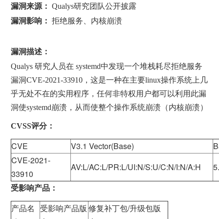
漏洞来源：
Qualys研究团队公开披露
漏洞影响：
拒绝服务、内核崩溃
漏洞描述：
Qualys 研究人员在 systemd中发现一个堆栈耗尽拒绝服务
漏洞CVE-2021-33910，这是一种在主要linux操作系统上几
乎无处不在的实用程序，任何非特权用户都可以利用此漏
洞使systemd崩溃，从而使整个操作系统崩溃（内核崩溃）
CVSS评分：
CVE
V3.1 Vector(Base)
B
CVE-2021-
AV:L/AC:L/PR:L/UI:N/S:U/C:N/I:N/A:H
5
33910
受影响产品：
产品名
受影响产品版
修复补丁包/升级包版