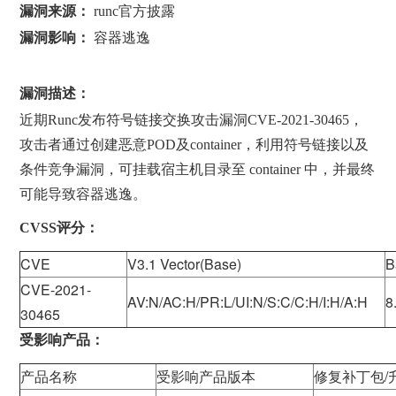
漏洞来源：
runc官方披露
漏洞影响：
容器逃逸
漏洞描述：
近期Runc发布符号链接交换攻击漏洞CVE-2021-30465，
攻击者通过创建恶意POD及container，利用符号链接以及
条件竞争漏洞，可挂载宿主机目录至 container 中，并最终
可能导致容器逃逸。
CVSS评分：
CVE
V3.1 Vector(Base)
B
CVE-2021-
AV:N/AC:H/PR:L/UI:N/S:C/C:H/I:H/A:H
8
30465
受影响产品：
产品名称
受影响产品版本
修复补丁包/