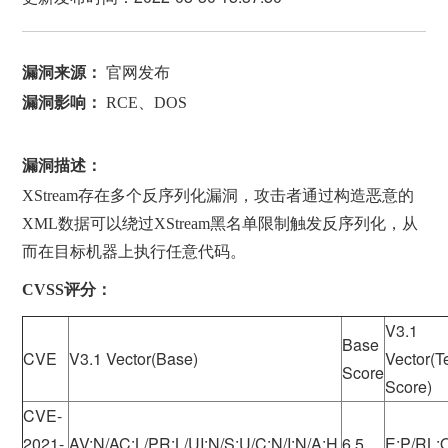
漏洞来源：
官网发布
漏洞影响：
RCE、DOS
漏洞描述：
XStream存在多个反序列化漏洞，攻击者通过构造恶意的
XML数据可以绕过XStream黑名单限制触发反序列化，从
而在目标机器上执行任意代码。
CVSS评分：
V3.1
Base
CVE
V3.1 Vector(Base)
Vector(T
Score
Score)
CVE-
2021-
AV:N/AC:L/PR:L/UI:N/S:U/C:N/I:N/A:H
6.5
E:P/RL: