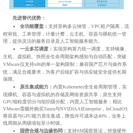
先进替代优势：
全功能覆盖：
支持异构多云纳管，
VPC租户隔离，流
程审批、工单管理，计量计费，云主机、容器与裸机统一管
理，提供灵活的服务目录及人工智能服务能力。
一云多芯调度：
实现异构算力统一调度，支持镜像、
主机、虚拟机、快照全生命周期架构感知与自动匹配，突破
VMware仅支持x86的单一架构限制；兼容国产芯片与操作系
统，满足合规要求，为客户后续扩容与供应链安全提供长期
保障。
原生集成能力：
内置
Kubernetes全生命周期管理，实
现裸机、容器与虚拟机的存储及网络资源共享；原生支持
GPU细粒度切分与组织级分配，内置人工智能服务；相比
VMware需额外购买Tanzu与NVIDIAAIEnterprise，InCloudOS
将容器与GPU能力原生集成，降低许可成本达40%，业务上
线周期从周级缩短至小时级。
国密合规与边缘协同：
支持
SM国密算法，对接硬件