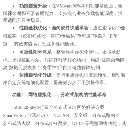
功能覆盖升级：
在
VMware90%常用功能基础上，新
增裸金属和容器管理能力，支持混合业务负载智能调度，深
度适配云原生场景。
性能全栈优化：面向硬件快速革新，
通过虚拟化
IO全
栈重构，缩短I/O路径，
将
I/O传输从“单车道”转换为“多车
道”，
有效突破高并发业务性能瓶颈。
可靠性闭环体系
：
整合异构虚拟化管理、虚拟录影
机、虚拟机回收站、压缩迁移等核心功能，构建
“故障自动隔
离-数据无损恢复-业务零中断”的全链路保障机制。
运维自动化升级：
支持重点虚拟机资源预留、启动顺
序自定义等精细化配置，显著减少人工干预操作量。
功能
2：网络虚拟化——分布式架构的性能革命
InCloudSphere打造全分布式SDN网络解决方案——
SmartFlow，实现vLAN、VxLAN、安全组、分布式路由器、
分布式防火墙、分布式NAT网关、DHCP等完整网络功能，其