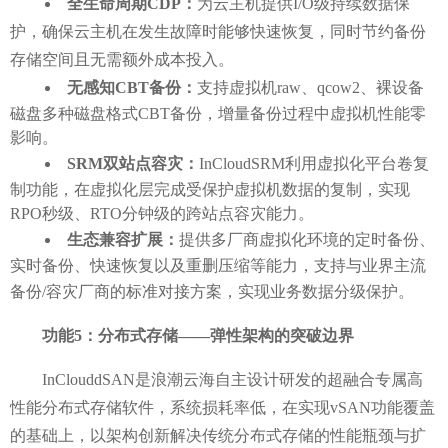
全生命周期
CDP：
为云主机提供
I/O级持续数据保
护，确保云主机在发生故障时能够快速恢复，
同时节约备份
存储空间且无需额外成本投入
。
无感知
CBT备份：
支持虚拟机
raw、qcow2、裸设备
磁盘多种磁盘格式CBT备份，增量备份过程中虚拟机性能零
影响。
SRM双站点容灾：
InCloudSRM利用虚拟化平台卷复
制功能，在虚拟化层完成受保护虚拟机数据的复制，实现
RPO秒级、RTO分钟级的跨站点容灾能力。
生态兼容扩展：
提供多厂商虚拟化环境的定时备份、
实时备份、快速恢复以及重删压缩等能力，支持与业界主流
备份
/容灾厂商的标准对接方案，实现业务数据分级保护。
功能
5：分布式存储——弹性架构的突破边界
InClouddSAN是浪潮云海自主设计研发的超融合专属高
性能分布式存储软件，系统损耗率低，在实现vSAN功能覆盖
的基础上，以架构创新解决传统分布式存储的性能瓶颈与扩