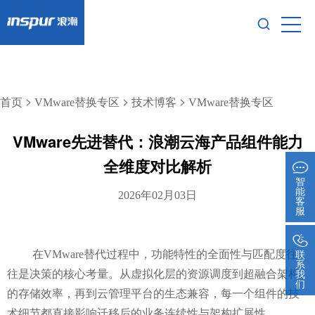
>
>
>
首页
VMware替换专区
技术博客
VMware替换专区
VMware先进替代：浪潮云海产品组件能力
全维度对比解析
智
能
2026年02月03日
客
服
联
在
VMware替代过程中，功能特性的全面性与匹配度往
系
我
往是决策的核心考量。从虚拟化层的资源调度到超融合架构
们
的存储效率，再到云管理平台的生态兼容，每一个组件的技
术细节都直接影响迁移后的业务连续性与架构扩展性。