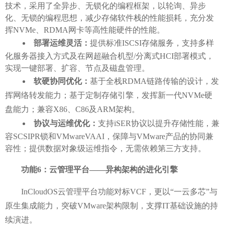
技术，采用了全异步、无锁化的编程框架，以轮询、异步
化、无锁的编程思想，减少存储软件栈的性能损耗，充分发
挥NVMe、RDMA网卡等高性能硬件的性能。
部署运维灵活：
提供标准
ISCSI存储服务，支持多样
化服务器接入方式及在网超融合机型/分离式HCI部署模式，
实现一键部署、扩容、节点及磁盘管理。
软硬协同优化：
基于全栈
RDMA链路传输的设计
，
发
挥网络转发能力
；
基于定制存储引擎
，
发挥新一代
NVMe硬
盘能力
；兼容
X86、C86及ARM架构。
协议与运维优化：
支持
iSER协议以提升存储性能，兼
容SCSIPR锁和VMwareVAAI，保障与VMware产品的协同兼
容性；提供数据对象级运维指令，无需依赖第三方支持。
功能
6：云管理平台——异构架构的进化引擎
InCloudOS云管理平台功能对标VCF，更以“一云多芯”与
原生集成能力，突破VMware架构限制，支撑IT基础设施的持
续演进。