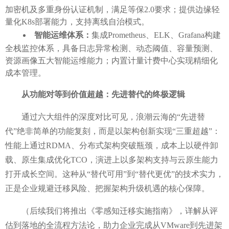
加密机及多重身份认证机制，满足等保2.0要求；提供边缘轻
量化K8s部署能力，支持离线自治模式。
智能运维体系：
集成
Prometheus、ELK、Grafana构建
全栈监控体系，具备日志异常检测、动态阈值、容量预测、
资源画像五大智能运维能力；内置计量计费中心实现精细化
成本管理。
从功能对等到价值超越：先进替代的终极逻辑
通过六大组件的深度对比可见，浪潮云海的
“先进替
代”绝非简单的功能复刻，而是以架构创新实现“三重超越”：
性能上通过RDMA、分布式架构突破瓶颈，成本上以硬件卸
载、原生集成优化TCO，演进上以多架构支持与云原生能力
打开成长空间。
这种从
“替代可用”到“替代更优”的技术实力，
正是企业规避迁移风险、把握架构升级机遇的核心保障。
（
后续我们将推出《零感知迁移实施指南》，详解从评
估到落地的全流程方法论，助力企业完成从
VMware到先进架