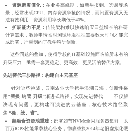
资源调度僵化：
在业务高峰期，如新生报到、选课等场
景，经常出现CPU、内存资源争抢的情况，而闲置资源又无
法有效利用，资源利用率长期低于40%。
扩展能力不足：
传统架构难以快速响应日益增长的科研
计算需求，教师申请临时测试环境往往需要数天时间才能完
成部署，严重制约了教学科研创新。
这些问题的叠加，使得学校的IT基础设施面临前所未有的
升级压力，亟需一套更稳定、更高效、更灵活的替代方案。
先进替代三步路径：构建自主云基座
针对这些挑战，云南农业大学携手浪潮云海，创新性采
用
"替换-纳管-升级"
渐进式路径，实现先进替代 ——不仅解
决现有问题，更构建可演进的云基座，核心技术路径聚
焦
“稳、统、省”。
超融合资源池重建：
部署20节NVMe全闪服务器集群，以
百万IOPS性能承载核心业务，彻底替换2014年老旧虚拟化硬