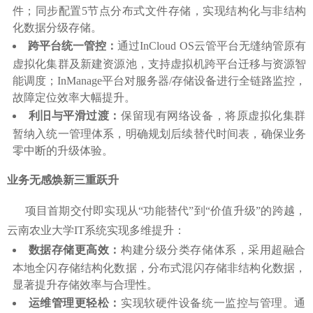
件；同步配置5节点分布式文件存储，实现结构化与非结构
化数据分级存储。
跨平台统一管控：
通过InCloud OS云管平台无缝纳管原有
虚拟化集群及新建资源池，支持虚拟机跨平台迁移与资源智
能调度；InManage平台对服务器/存储设备进行全链路监控，
故障定位效率大幅提升。
利旧与平滑过渡：
保留现有网络设备，将原虚拟化集群
暂纳入统一管理体系，明确规划后续替代时间表，确保业务
零中断的升级体验。
业务无感焕新三重跃升
项目首期交付即实现从“功能替代”到“价值升级”的跨越，
云南农业大学IT系统实现多维提升：
数据存储更高效：
构建分级分类存储体系，采用超融合
本地全闪存储结构化数据，分布式混闪存储非结构化数据，
显著提升存储效率与合理性。
运维管理更轻松：
实现软硬件设备统一监控与管理。通