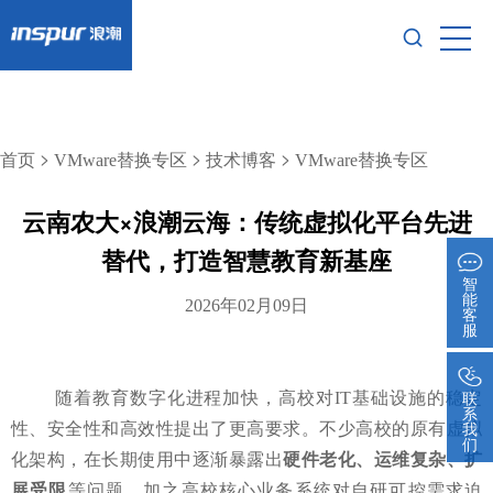
>
>
>
首页
VMware替换专区
技术博客
VMware替换专区
云南农大×浪潮云海：传统虚拟化平台先进
替代，打造智慧教育新基座
智
能
2026年02月09日
客
服
联
随着教育数字化进程加快，高校对IT基础设施的稳定
系
我
性、安全性和高效性提出了更高要求。不少高校的原有虚拟
们
化架构，在长期使用中逐渐暴露出
硬件老化、运维复杂、扩
展受限
等问题，加之高校核心业务系统对自研可控需求迫