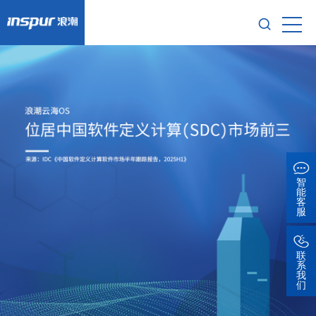
智
能
客
服
联
系
我
们