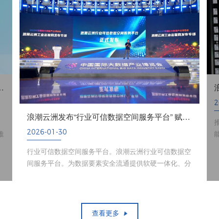
东省品牌建设实践案例名单
2
浪潮云洲发布“行业可信数据空间服务平台” 赋能多领域多场景创新发展
。
2026-01-30
推
行业可信数据空间服务平台。浪潮云洲行业可信数据空
间服务平台。为数据要素安全流通提供软硬一体化、分
布式连接、全域互通、全流程可信等核心能力支撑...
查看更多