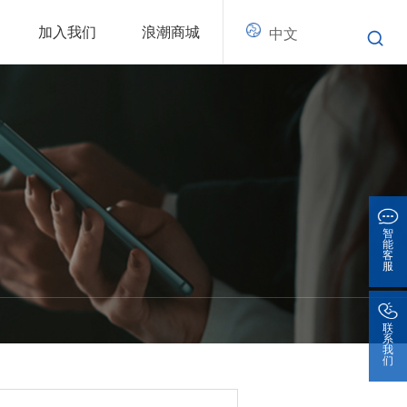
加入我们
浪潮商城
中文
智
能
客
服
联
系
我
们