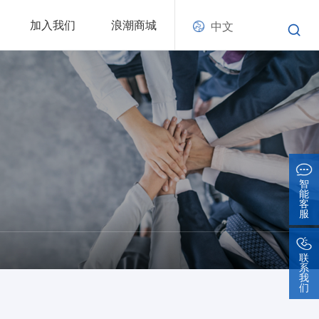
加入我们
浪潮商城
中文
智
能
客
服
联
系
我
们