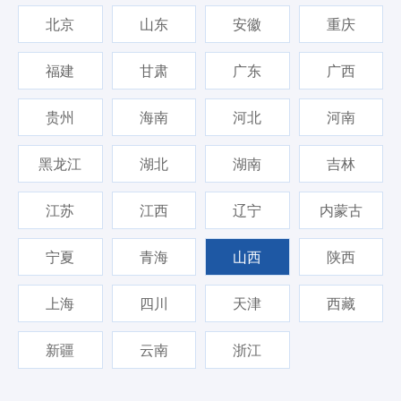
北京
山东
安徽
重庆
福建
甘肃
广东
广西
贵州
海南
河北
河南
黑龙江
湖北
湖南
吉林
江苏
江西
辽宁
内蒙古
宁夏
青海
山西
陕西
上海
四川
天津
西藏
新疆
云南
浙江