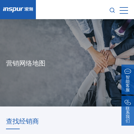
营销网络地图
智
能
客
服
联
系
我
查找经销商
们